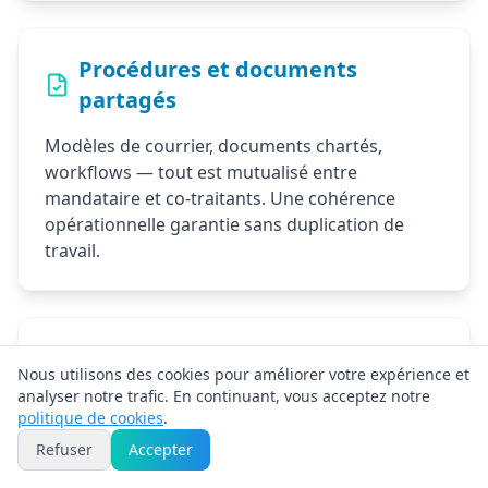
Procédures et documents
partagés
Modèles de courrier, documents chartés,
workflows — tout est mutualisé entre
mandataire et co-traitants. Une cohérence
opérationnelle garantie sans duplication de
travail.
Reporting centralisé pour le
Nous utilisons des cookies pour améliorer votre expérience et
mandataire
analyser notre trafic. En continuant, vous acceptez notre
politique de cookies
.
Tableau de bord centralisé pour suivre l'activité
Refuser
Accepter
de tous vos co-traitants : volumes, avancement,
qualité. Vous gardez la visibilité tout en