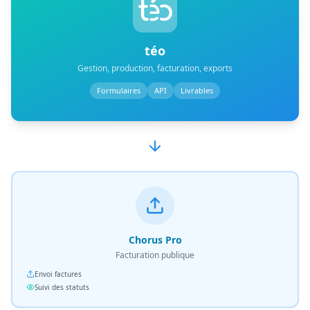
téo
Gestion, production, facturation, exports
Formulaires
API
Livrables
Chorus Pro
Facturation publique
Envoi factures
Suivi des statuts