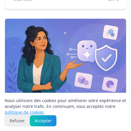
Nous utilisons des cookies pour améliorer votre expérience et
analyser notre trafic. En continuant, vous acceptez notre
AI Act : ce que l'IA change pour
politique de cookies
.
l'accompagnement en 2026
Refuser
Accepter
AI Act : littératie IA déjà obligatoire, systèmes à haut