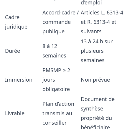
d’emploi
Accord-cadre /
Articles L. 6313-4
Cadre
commande
et R. 6313-4 et
juridique
publique
suivants
13 à 24 h sur
8 à 12
Durée
plusieurs
semaines
semaines
PMSMP ≥ 2
Immersion
jours
Non prévue
obligatoire
Document de
Plan d’action
synthèse
Livrable
transmis au
propriété du
conseiller
bénéficiaire